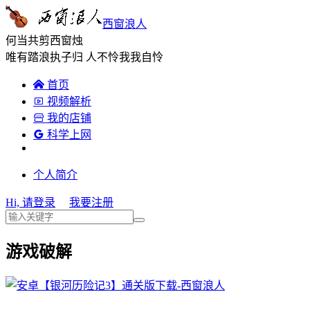
西窗浪人
何当共剪西窗烛
唯有踏浪执子归 人不怜我我自怜

首页

视频解析

我的店铺

科学上网
个人简介
Hi, 请登录
我要注册
游戏破解