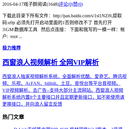
2016-04-17
戏子醉
阅读(1648)
评论(0)
赞(
0
)
下载此目录下所有文件：http://pan.baidu.com/s/1sl1NZi9,提取
码:u9jr 必须先打开启动里面的1否则修改不了 首先打开
3\GM\数据库工具 然后点连接： 下面和我写的一模一样：帐
户: root ...
极力推荐
西窗浪人视频解析 全网VIP解析
西窗浪人独家视频解析系统，全面解析优酷、爱奇艺、腾讯视
频、乐视、AcFAN、bilibili、土豆、音悦台等平台音视频。
VIP视频解析、去广告--支持大部分主流网站。西窗浪人视频
解析系统内置8个主要接口并且定期更新接口，如不能使用请
更换接口，并向浪人留言反馈
热门文章