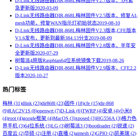
D-Link无线路由器DIR-868L梅林固件V2.7版本，3月紧
急更新版
2020-03-09
D-Link无线路由器DIR-868L梅林固件V2.5版本，修复AI-
mesh功能，修复WAN指示灯初始状态
2019-08-10
D-Link无线路由器DIR-868L梅林固件V2.3版本,CFE版本
V1.6发布，更新到最新384.13分支
2019-08-09
D-Link无线路由器DIR-868L梅林固件V2.8版本，半年安
全更新版
2020-07-29
树莓派4原版Raspbian64位系统镜像下载
2019-08-26
D-Link无线路由器DIR-868L梅林固件V2.9版本，CFE2.2
版本
2020-10-27
热门标签
梅林 (31)
dlink (23)
dir868l (23)
固件 (18)
cfe (15)
dir-868
(9)
RAC2V1S (8)
openwrt (7)
D-Link (6)
TWRP (4)
安卓 (4)
小米8
(4)
root (4)
google框架 (4)
MacOS (3)
xposed (3)
HG556A (3)
格力色
界手机 (3)
64位系统 (3)
LG (3)
树莓派3 (3)
bootloader (2)
锐速 (2)
百度云 (2)
华硕 (2)
注册 (2)
直播 (2)
aimesh (2)
GPIO (2)
凯美瑞 (2)