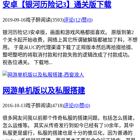
安卓【银河历险记3】通关版下载
2019-09-16
戏子醉
阅读(3593)
评论(12)
赞(
0
)
银河历险记3安卓版，画面和游戏风格都挺喜欢。 原版到第2
个关卡起开始收费，网络上其它所谓破解版都被加了料，不想
用。 于是从UC的代理渠道下载了正规版本然后再拾掇拾掇、
整吧整吧的将取消付款和付款失败的逻辑改成了付款成功。
祝各位通关。 下载地...
网游单机版以及私服搭建
2016-10-13
戏子醉
阅读(4718)
评论(0)
赞(
0
)
很多网友问我以前那个传奇私服的搭建问题，包括怎么搭建，
怎么运维等。 其实从传奇发行到如今已经有了10余年，其中
私服更是盛行，私服的搭建也是十分的傻瓜化，因为普通的