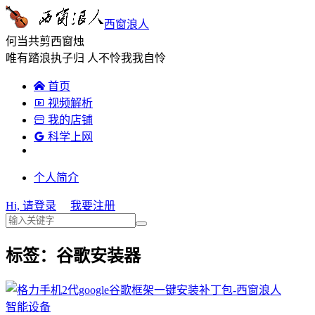
西窗浪人
何当共剪西窗烛
唯有踏浪执子归 人不怜我我自怜

首页

视频解析

我的店铺

科学上网
个人简介
Hi, 请登录
我要注册
标签：谷歌安装器
智能设备