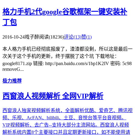
格力手机2代google谷歌框架一键安装补
丁包
2016-10-24
戏子醉
阅读(18236)
评论(13)
赞(
1
)
本人格力手机已经彻底报废了，渣渣都没剩，所以这是最后一
次关于这个手机的更新，终于摆脱了这个坑 下载地址：
google8171.zip 链接: http://pan.baidu.com/s/1bp1K2IV 密码: 5c98
removeG...
极力推荐
西窗浪人视频解析 全网VIP解析
西窗浪人独家视频解析系统，全面解析优酷、爱奇艺、腾讯视
频、乐视、AcFAN、bilibili、土豆、音悦台等平台音视频。
VIP视频解析、去广告--支持大部分主流网站。西窗浪人视频
解析系统内置8个主要接口并且定期更新接口，如不能使用请