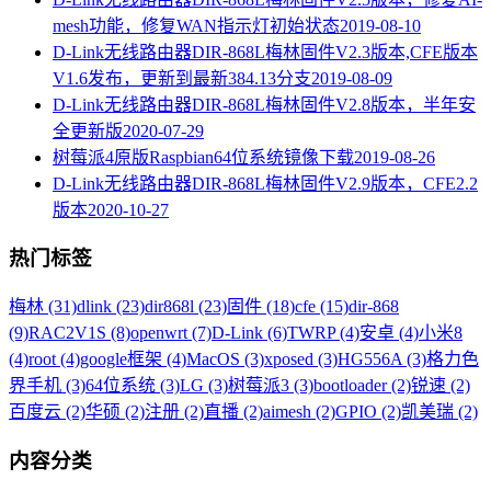
mesh功能，修复WAN指示灯初始状态
2019-08-10
D-Link无线路由器DIR-868L梅林固件V2.3版本,CFE版本
V1.6发布，更新到最新384.13分支
2019-08-09
D-Link无线路由器DIR-868L梅林固件V2.8版本，半年安
全更新版
2020-07-29
树莓派4原版Raspbian64位系统镜像下载
2019-08-26
D-Link无线路由器DIR-868L梅林固件V2.9版本，CFE2.2
版本
2020-10-27
热门标签
梅林 (31)
dlink (23)
dir868l (23)
固件 (18)
cfe (15)
dir-868
(9)
RAC2V1S (8)
openwrt (7)
D-Link (6)
TWRP (4)
安卓 (4)
小米8
(4)
root (4)
google框架 (4)
MacOS (3)
xposed (3)
HG556A (3)
格力色
界手机 (3)
64位系统 (3)
LG (3)
树莓派3 (3)
bootloader (2)
锐速 (2)
百度云 (2)
华硕 (2)
注册 (2)
直播 (2)
aimesh (2)
GPIO (2)
凯美瑞 (2)
内容分类