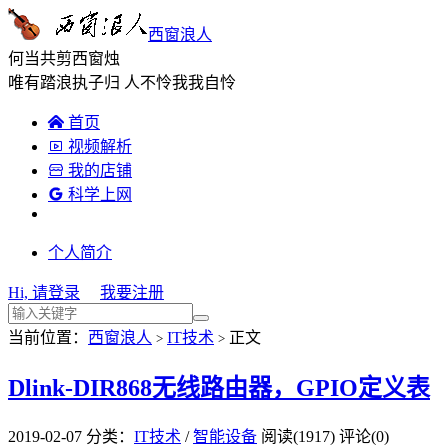
西窗浪人
何当共剪西窗烛
唯有踏浪执子归 人不怜我我自怜

首页

视频解析

我的店铺

科学上网
个人简介
Hi, 请登录
我要注册
当前位置：
西窗浪人
IT技术
正文
>
>
Dlink-DIR868无线路由器，GPIO定义表
2019-02-07
分类：
IT技术
/
智能设备
阅读(1917)
评论(0)